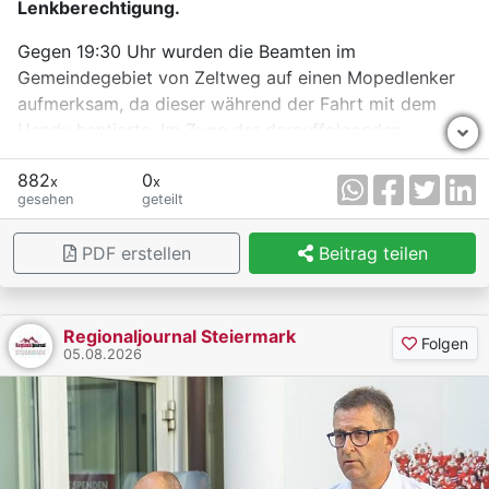
Lenkberechtigung.
Gegen 19:30 Uhr wurden die Beamten im
Gemeindegebiet von Zeltweg auf einen Mopedlenker
aufmerksam, da dieser während der Fahrt mit dem
Handy hantierte. Im Zuge der darauffolgenden
Kontrolle konnten die Polizistinnen und Polizisten
882
0
feststellen, dass das Kennzeichen am Moped als
x
x
gesehen
geteilt
gestohlen gemeldet war. Außerdem war der Mann
alkoholisiert und nicht im Besitz einer gültigen
PDF erstellen
Beitrag teilen
Lenkberechtigung. Das Kennzeichen wurde
sichergestellt. Der 47-Jährige aus dem Bezirk Murtal
wird angezeigt.
Regionaljournal Steiermark
Folgen
05.08.2026