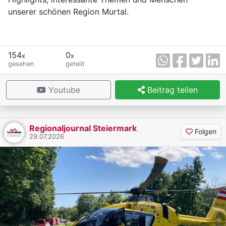
unserer schönen Region Murtal.
154
0
x
x
gesehen
geteilt
Youtube
Beitrag teilen
Regionaljournal Steiermark
Folgen
29.07.2026