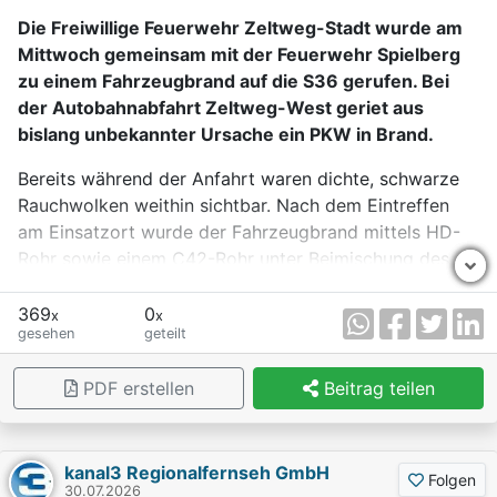
von 30 Jahren auch mit einem Diebstahl in einem
Die Freiwillige Feuerwehr Zeltweg-Stadt wurde am
Seniorenwohnheim in Verbindung gebracht werden.
Mittwoch gemeinsam mit der Feuerwehr Spielberg
Darüber hinaus steht der 22-Jährige im Verdacht,
zu einem Fahrzeugbrand auf die S36 gerufen. Bei
mehrere Diebstähle in Deutschland begangen zu
der Autobahnabfahrt Zeltweg-West geriet aus
haben. Die drei rumänischen Staatsbürger wurden ins
bislang unbekannter Ursache ein PKW in Brand.
Anhaltezentrum Vordernberg eingeliefert. Die
Bereits während der Anfahrt waren dichte, schwarze
Ermittlungen zu möglichen weiteren Straftaten dauern
Rauchwolken weithin sichtbar. Nach dem Eintreffen
an.
am Einsatzort wurde der Fahrzeugbrand mittels HD-
Rohr sowie einem C42-Rohr unter Beimischung des
Netzmittels F-500 erfolgreich bekämpft.
369
0
x
x
Aufgrund der starken Hitzeentwicklung geriet auch
gesehen
geteilt
das angrenzende Waldstück stellenweise in Brand. Die
eingesetzten Kräfte konnten das Feuer jedoch rasch
PDF erstellen
Beitrag teilen
unter Kontrolle bringen und eine weitere Ausbreitung
verhindern.
kanal3 Regionalfernseh GmbH
Anschließend wurden mittels Wärmebildkamera
Folgen
30.07.2026