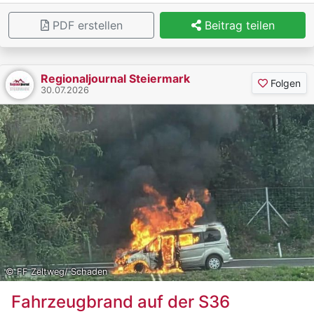
Als die Frau bemerkte, dass sich der Mann nicht mehr
im Gasthaus befand und Bargeld aus ihrer Geldbörse
PDF erstellen
Beitrag teilen
fehlte, stellte sie ihn auf dem Parkplatz zur Rede. Zu
diesem Zeitpunkt befand sich der 22-Jährige
gemeinsam mit zwei weiteren rumänischen
Regionaljournal Steiermark
Folgen
Staatsbürgern in einem Pkw. Der Tatverdächtige
30.07.2026
bestritt den Diebstahl.
Fahndung und Ermittlungen erfolgreich
Das Fahrzeug mit den drei rumänischen Staatsbürgern
fuhr anschließend davon. Die Frau verständigte die
Polizei. Eine umgehend eingeleitete Fahndung verlief
erfolgreich. Das Fahrzeug konnte angehalten und die
drei Personen in weiterer Folge auf einer
Polizeiinspektion einvernommen werden. Der 22-
Jährige zeigte sich umfassend geständig.
© FF Zeltweg/ Schaden
Durch die weiteren Ermittlungen konnten der 22-
Fahrzeugbrand auf der S36
Jährige sowie ein weiterer Tatverdächtiger im Alter