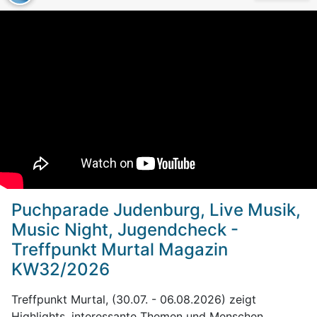
gezielte Nachlöscharbeiten durchgeführt, um
verbliebene Glutnester auszuschließen. Nach
Abschluss der Reinigungsarbeiten konnten die
eingesetzten Feuerwehren wieder in ihre Rüsthäuser
einrücken.
Puchparade Judenburg, Live Musik,
Music Night, Jugendcheck -
Treffpunkt Murtal Magazin
KW32/2026
Treffpunkt Murtal, (30.07. - 06.08.2026) zeigt
Highlights, interessante Themen und Menschen