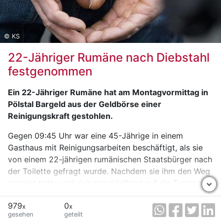
© KS
22-Jähriger Rumäne nach Diebstahl
festgenommen
Ein 22-Jähriger Rumäne hat am Montagvormittag in
Pölstal Bargeld aus der Geldbörse einer
Reinigungskraft gestohlen.
Gegen 09:45 Uhr war eine 45-Jährige in einem
Gasthaus mit Reinigungsarbeiten beschäftigt, als sie
von einem 22-jährigen rumänischen Staatsbürger nach
der Toilette gefragt wurde. Nachdem sie ihm den Weg
gezeigt hatte und sich anschließend auf die Terrasse
begeben hatte, soll der Mann Bargeld aus ihrer am
979
0
Tresen abgestellten Tasche gestohlen haben.
x
x
gesehen
geteilt