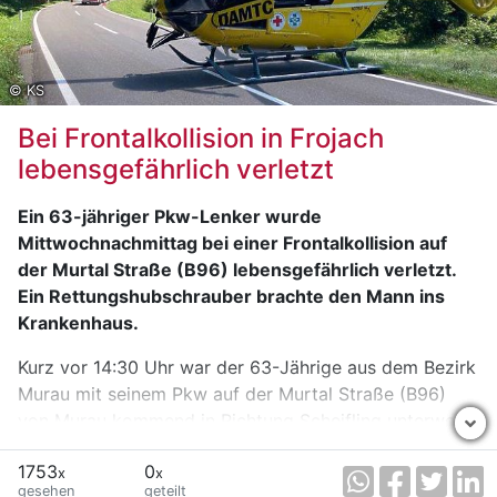
© KS
Bei Frontalkollision in Frojach
lebensgefährlich verletzt
Ein 63-jähriger Pkw-Lenker wurde
Mittwochnachmittag bei einer Frontalkollision auf
der Murtal Straße (B96) lebensgefährlich verletzt.
Ein Rettungshubschrauber brachte den Mann ins
Krankenhaus.
Kurz vor 14:30 Uhr war der 63-Jährige aus dem Bezirk
Murau mit seinem Pkw auf der Murtal Straße (B96)
von Murau kommend in Richtung Scheifling unterwegs.
Im Bereich Frojach geriet er aus bislang ungeklärter
1753
0
Ursache auf die Gegenfahrbahn und kollidierte frontal
x
x
gesehen
geteilt