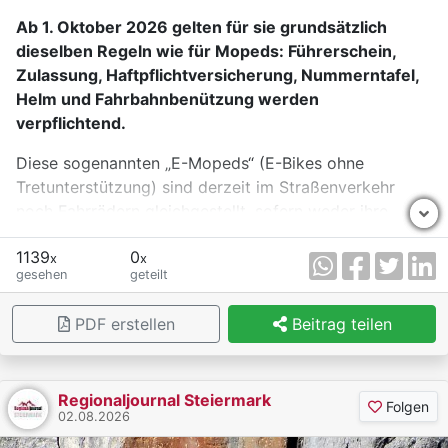
Ab 1. Oktober 2026 gelten für sie grundsätzlich
dieselben Regeln wie für Mopeds: Führerschein,
Zulassung, Haftpflichtversicherung, Nummerntafel,
Helm und Fahrbahnbenützung werden
verpflichtend.
Diese sogenannten „E-Mopeds“ (E-Bikes ohne
Tretunterstützung) sind derzeit im Straßenverkehr
noch Fahrrädern gleichgestellt, sofern weder ihre
Bauartgeschwindigkeit 25 km/h noch ihre
1139
0
Nenndauerleistung 250 Watt überschreitet.
x
x
gesehen
geteilt
Ab 1. Oktober gelten für E-Mopeds aber die gleichen
Regeln wie für bis zu 45 km/h schnelle Mopeds,
PDF erstellen
Beitrag teilen
betont der Verband der Versicherungsunternehmen
Österreichs VVO. Man braucht also künftig einen
Führerschein (mindestens AM), eine Versicherung, eine
Regionaljournal Steiermark
Folgen
Nummerntafel, eine regelmäßige § 57a-Begutachtung
02.08.2026
(„Pickerl“), einen Helm und man darf auch nicht mehr