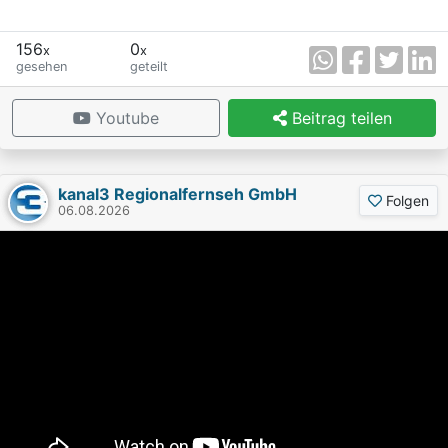
156
0
x
x
gesehen
geteilt
Youtube
Beitrag teilen
kanal3 Regionalfernseh GmbH
Folgen
06.08.2026