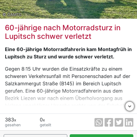
Ihre Mitmenschen. Seien Sie vorsichtig in trockener
Wald- und Wiesen-Umgebung, vermeiden Sie selbst
© ÖAMTC
kleinste Zündquellen – diese können fatale Brände
auslösen!“
60-jährige nach Motorradsturz in
Lupitsch schwer verletzt
Eine 60-jährige Motorradfahrerin kam Montagfrüh in
Lupitsch zu Sturz und wurde schwer verletzt.
Gegen 8:15 Uhr wurden die Einsatzkräfte zu einem
schweren Verkehrsunfall mit Personenschaden auf der
Salzkammergut Straße (B145) im Bereich Lupitsch
gerufen. Eine 60-jährige Motorradfahrerin aus dem
Bezirk Liezen war nach einem Überholvorgang aus
bislang ungeklärter Ursache rechts von der Fahrbahn
abgekommen und in weiterer Folge gestürzt. Dabei
383
0
wurde sie vom Motorrad geschleudert und blieb
x
x
gesehen
geteilt
regungslos im Straßengraben liegen. Die schwer
verletzte 60-Jährige wurde nach der notärztlichen