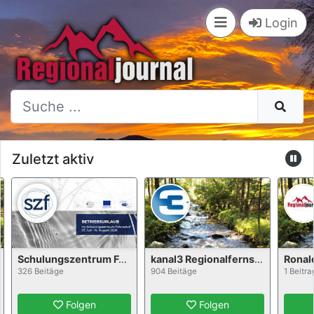
×
Login
Zuletzt aktiv
Schulungszentrum Fohnsdorf
kanal3 Regionalfernseh GmbH
Ronald Sanchez
äge
904 Beitäge
1 Beitrag
Folgen
Folgen
Folgen