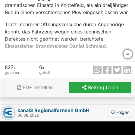
dramatischen Einsatz in Knittelfeld, als ein dreijähriger
Bub in einem verschlossenen Pkw eingeschlossen war.
Trotz mehrerer Öffnungsversuche durch Angehörige
konnte das Fahrzeug wegen eines technischen
Defektes nicht geöffnet werden, berichtete
Einsatzleiter Brandmeister Daniel Schmied
.
Um das Kind schnellstmöglich zu befreien, entfernen
die Einsatzkräfte schließlich die Seitenscheibe mit
827
0
x
x
einem Federkörner. Das Kind konnte daraufhin wohlauf
gesehen
geteilt
aus dem Wagen geholt und sofort vom Roten Kreuz
versorgt werden.
PDF erstellen
Beitrag teilen
kanal3 Regionalfernseh GmbH
Folgen
06.08.2026