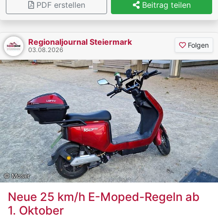
PDF erstellen
Beitrag teilen
Erstversorgung vom Notarzthubschrauber C14 in das
Krankenhaus Vöcklabruck geflogen.
Regionaljournal Steiermark
Folgen
03.08.2026
© Moser
Neue 25 km/h E-Moped-Regeln ab
1. Oktober