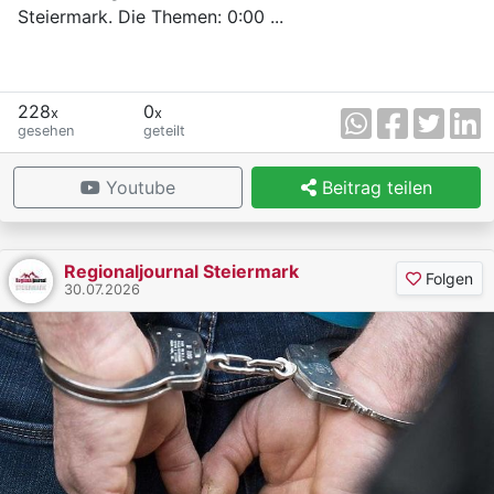
Steiermark. Die Themen: 0:00 ...
228
0
x
x
gesehen
geteilt
Youtube
Beitrag teilen
Regionaljournal Steiermark
Folgen
30.07.2026