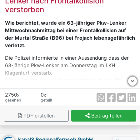
Lenker nach Frontalkollision
verstorben
Wie berichtet, wurde ein 63-jähriger Pkw-Lenker
Mittwochnachmittag bei einer Frontalkollision auf
der Murtal Straße (B96) bei Frojach lebensgefährlich
verletzt.
Die Polizei informierte in einer Aussendung dass der
63-jährige Pkw-Lenker am Donnerstag im LKH
Klagenfurt verstarb.
Die 61-jährige Pkw-Lenkerin wurde bei dem Unfall
leicht, die 90-jährige Beifahrerin schwer verletzt.
2750
0
x
x
gesehen
geteilt
PDF erstellen
Beitrag teilen
kanal3 Regionalfernseh GmbH