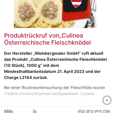
Produktrückruf von„Culinea
Österreichische Fleischknödel
Der Hersteller „Weinbergmaier GmbH“ ruft aktuell
das Produkt „Culinea Österreichische Fleischknödel
(10 Stück), 1000 g“ mit dem
Mindesthaltbarkeitsdatum 21. April 2023 und der
Charge L2164 zurück.
Bei einer Routineuntersuchung der Fleischfülle wurde
Listeria monocytogenes nachgewiesen. Listeria
monocytogenes kann Auslöser von schweren
Magen-/Darmerkrankungen und von Symptomen
988
0
ähnlich eines grippalen Infektes sein. Bei bestimmten
x
x