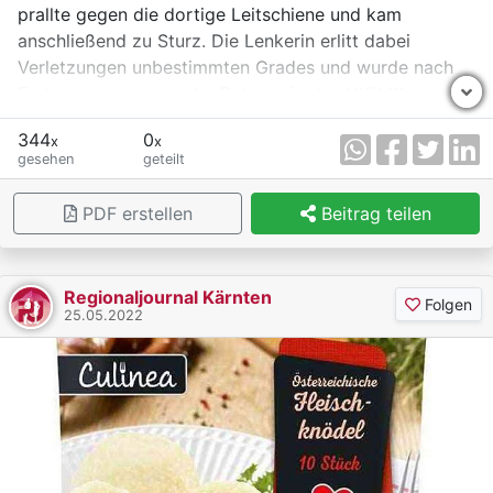
Kunststoff.
prallte gegen die dortige Leitschiene und kam
anschließend zu Sturz. Die Lenkerin erlitt dabei
Es wird ersucht, zweckdienliche Hinweise an die
Verletzungen unbestimmten Grades und wurde nach
Polizeiinspektion Schladming unter der
Erstversorgung von der Rettung in das UKH Klagenfurt
Telefonnummer 059/133-6356 zu richten.
gebracht. Am Motorrad entstand erheblicher
344
0
x
x
Sachschaden.
gesehen
geteilt
PDF erstellen
Beitrag teilen
Regionaljournal Kärnten
Folgen
25.05.2022