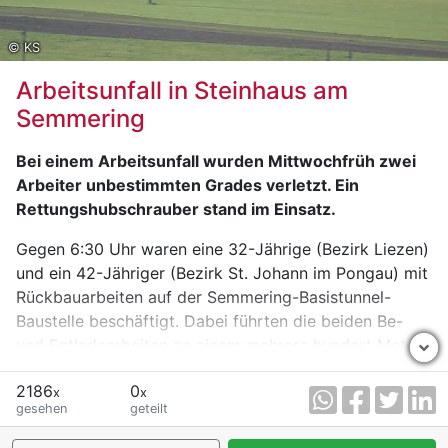
© KS
Arbeitsunfall in Steinhaus am
Semmering
Bei einem Arbeitsunfall wurden Mittwochfrüh zwei
Arbeiter unbestimmten Grades verletzt. Ein
Rettungshubschrauber stand im Einsatz.
Gegen 6:30 Uhr waren eine 32-Jährige (Bezirk Liezen)
und ein 42-Jähriger (Bezirk St. Johann im Pongau) mit
Rückbauarbeiten auf der Semmering-Basistunnel-
Baustelle beschäftigt. Dabei führten die beiden Be-
und Entladearbeiten an einem mehrere hundert Meter
in die Tiefe ragenden Förderlift durch. Die Ladefläche
2186
0
dieses Lifts ist im Ausstiegsbereich an der
x
x
gesehen
geteilt
Erdoberfläche mit einer mechanischen
Rückhalteklappe gesichert. Als sich diese Klappe