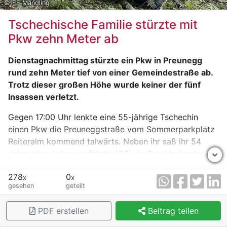
© FF Mandling
Tschechische Familie stürzte mit
Pkw zehn Meter ab
Dienstagnachmittag stürzte ein Pkw in Preunegg
rund zehn Meter tief von einer Gemeindestraße ab.
Trotz dieser großen Höhe wurde keiner der fünf
Insassen verletzt.
Gegen 17:00 Uhr lenkte eine 55-jährige Tschechin
einen Pkw die Preuneggstraße vom Sommerparkplatz
Reiteralm kommend talwärts. Neben ihr saß ihr 54
Jahre alter Lebensgefährte (CZ), im Fond befanden
sich deren nicht gemeinsame Kinder (18, 18 und 22-
278
0
alle CZ). Vor der letzten Kehre, einer Rechtskurve, fuhr
x
x
gesehen
geteilt
die 55-Jährige laut eigenen Angaben mit dem zweiten
Gang, versuchte zu bremsen und auf den ersten Gang
PDF erstellen
Beitrag teilen
zu schalten. Die Bremsen hätten laut Lenkerin aber
nicht gewirkt.