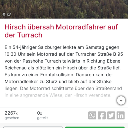
© KS
Hirsch übersah Motorradfahrer auf
der Turrach
Ein 54-jähriger Salzburger lenkte am Samstag gegen
10:30 Uhr sein Motorrad auf der Turracher Straße B 95
von der Passhöhe Turrach talwärts in Richtung Ebene
Reichenau als plötzlich ein Hirsch über die Straße lief.
Es kam zu einer Frontalkollision. Dadurch kam der
Motorradlenker zu Sturz und blieb auf der Straße
liegen. Das Motorrad schlitterte über den Straßenrand
in eine angrenzende Wiese, der Hirsch verendete.
Nach Erstversorgung durch nachkommende
2267
0
Verkehrsteilnehmer wurde der schwer verletzte Mann
x
x
gesehen
geteilt
vom Notarztteam des Rettungshubschrauber versorgt
und in das LKH Villach verbracht.