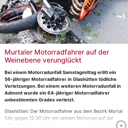
Freistadt registrierte -18,8 Grad bei 539 Metern
in Freistadt. Gars am Kamp meldete -18,5 Grad
bei einer Höhe von 273 Metern in Horn.
Aigen im Ennstal erreichte -18,4 Grad bei 641
Metern in Liezen.
© KS/Sujet
Klausen-Leopoldsdorf verzeichnete -17,9 Grad
bei 389 Metern in Baden.
Murtaler Motorradfahrer auf der
Weinebene verunglückt
Bei einem Motorradunfall Samstagmittag erlitt ein
56-jähriger Motorradfahrer in Glashütten tödliche
Verletzungen. Bei einem weiteren Motorradunfall in
Admont wurde ein 64-jähriger Motorradfahrer
unbestimmten Grades verletzt.
Glashütten: Der Motorradfahrer aus dem Bezirk Murtal
fuhr gegen 12:30 Uhr mit seinem Motorrad auf der
L619 von Deutschlandsberg kommend in Fahrtrichtung