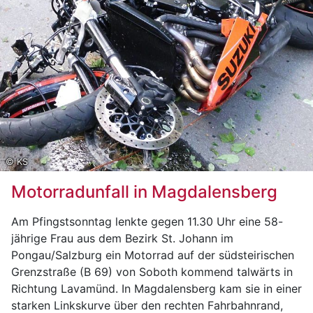
schweren Verletzungen (mehrere Knochenbrüche) in
das Krankenhaus Schladming verbracht.
Eine sofort eingeleitete Fahndung, bei der sich
mehrere Polizeistreifen, Diensthundestreifen und auch
der Polizeihubschrauber „Libelle Steiermark“
beteiligten blieb vorerst erfolglos.
Lediglich die vom unbekannten Täter mitgeführten
Utensilien (Trolley, Zelt, etc.) konnten im Waldstück
angefunden werden.
© KS
Motorradunfall in Magdalensberg
Täterbeschreibung:
Männlich, ca. 175cm groß, 45 Jahre alt, kurze Haare,
Am Pfingstsonntag lenkte gegen 11.30 Uhr eine 58-
sehr schlanke Statur, trug eine grüne Basecap in
jährige Frau aus dem Bezirk St. Johann im
Kombination mit einem sehr großen, grünen,
Pongau/Salzburg ein Motorrad auf der südsteirischen
Wanderrucksack, grau/braunes Langarmshirt,
Grenzstraße (B 69) von Soboth kommend talwärts in
grau/braune Arbeiterhose mit großen Seitentaschen,
Richtung Lavamünd. In Magdalensberg kam sie in einer
schwarze Stiefel, graue Arbeitshandschuhe aus
starken Linkskurve über den rechten Fahrbahnrand,