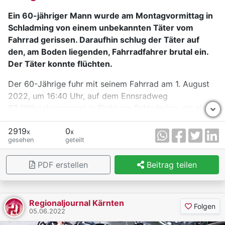
Ein 60-jähriger Mann wurde am Montagvormittag in
Schladming von einem unbekannten Täter vom
Fahrrad gerissen. Daraufhin schlug der Täter auf
den, am Boden liegenden, Fahrradfahrer brutal ein.
Der Täter konnte flüchten.
Der 60-Jährige fuhr mit seinem Fahrrad am 1. August
2022, um 16:40 Uhr, auf dem Ennsradweg
R7 (Kläranlagenweg) in Richtung Schladming, als ein,
derzeit noch unbekannter, Mann den Radfahrer
2919
0
grundlos vom Fahrrad auf den Boden riss.
x
x
gesehen
geteilt
Anschließend schlug der unbekannte Täter in äußerst
aggressiver Weise auf den Fahrradfahrer ein. Zeugen
PDF erstellen
Beitrag teilen
versuchten noch dem am Boden liegenden Mann zu
helfen, allerdings konnten diese aufgrund der
vorherrschenden Aggressivität nichts ausrichten.
Regionaljournal Kärnten
Danach flüchtete der Täter in den angrenzenden Wald
Folgen
05.06.2022
in Richtung Mandling. Der Radfahrer wurde mit