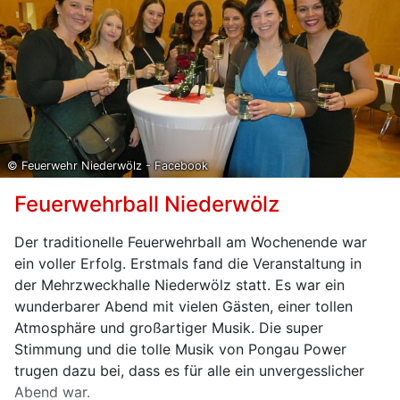
zusammen mit 30 Gästen beim Rodeln am
Hochwurzen nahe Schladming.
Insgesamt standen über 160 Kräfte der Feuerwehr,
Rettung und Polizei im Einsatz. Die Landesstraße
wurde für die Bergungsarbeiten gesperrt. Der
Reisebus wurde über Weisung der Staatsanwaltschaft
Leoben sichergestellt und wird von Sachverständigen
© Feuerwehr Niederwölz - Facebook
begutachtet werden.
Feuerwehrball Niederwölz
Der traditionelle Feuerwehrball am Wochenende war
ein voller Erfolg. Erstmals fand die Veranstaltung in
der Mehrzweckhalle Niederwölz statt. Es war ein
wunderbarer Abend mit vielen Gästen, einer tollen
Atmosphäre und großartiger Musik. Die super
Stimmung und die tolle Musik von Pongau Power
trugen dazu bei, dass es für alle ein unvergesslicher
Abend war.