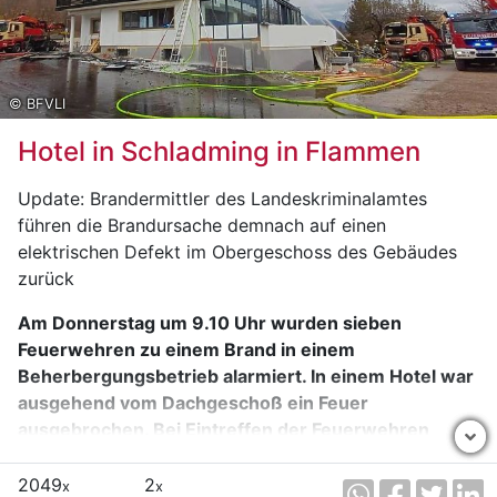
Verkehr wurde in dieser Zeit über die L712 örtlich
umgeleitet.
© BFVLI
Hotel in Schladming in Flammen
Update: Brandermittler des Landeskriminalamtes
führen die Brandursache demnach auf einen
elektrischen Defekt im Obergeschoss des Gebäudes
zurück
Am Donnerstag um 9.10 Uhr wurden sieben
Feuerwehren zu einem Brand in einem
Beherbergungsbetrieb alarmiert. In einem Hotel war
ausgehend vom Dachgeschoß ein Feuer
ausgebrochen. Bei Eintreffen der Feuerwehren
stand das Gebäude bereits in Vollbrand. Verletzt
wurde niemand.
2049
2
x
x