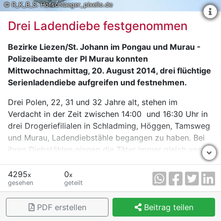
© R_K_B_S. Hofschlaeger_pixelio.de
Drei Ladendiebe festgenommen
Bezirke Liezen/St. Johann im Pongau und Murau -
Polizeibeamte der PI Murau konnten
Mittwochnachmittag, 20. August 2014, drei flüchtige
Serienladendiebe aufgreifen und festnehmen.
Drei Polen, 22, 31 und 32 Jahre alt, stehen im
Verdacht in der Zeit zwischen 14:00 und 16:30 Uhr in
drei Drogeriefilialen in Schladming, Höggen, Tamsweg
und Murau, Ladendiebstähle begangen zu haben. Bei
ihren Diebstählen gingen die Täter immer gleich vor.
Zwei der Täter begaben sich mit einer präparierten
Einkaufstasche in das jeweilige Geschäft, während der
4295
0
x
x
gesehen
geteilt
dritte Täter vor dem Geschäft im Fahrzeug als
Fluchthelfer wartete. Danach entnahmen sie aus den
PDF erstellen
Beitrag teilen
Regalen des Geschäftes Kosmetikartikeln und
Rasierklingen, die sie in die Tasche steckten. Ohne den