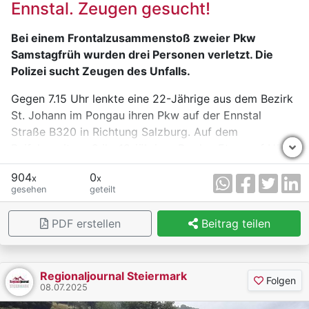
Ennstal. Zeugen gesucht!
Arbeitsinspektorat sowie die Polizei Mürzzuschlag
sind im Gange.
Bei einem Frontalzusammenstoß zweier Pkw
Samstagfrüh wurden drei Personen verletzt. Die
Polizei sucht Zeugen des Unfalls.
Gegen 7.15 Uhr lenkte eine 22-Jährige aus dem Bezirk
St. Johann im Pongau ihren Pkw auf der Ennstal
Straße B320 in Richtung Salzburg. Auf dem
Beifahrersitz saß ihr 19-jähriger Bruder. Etwa auf Höhe
des Straßenkilometers 25.8, im Bereich der Zufahrt
904
0
x
x
zur Talstation der Hauser Kaibling Bahnen, geriet sie
gesehen
geteilt
mit ihrem Fahrzeug auf die Gegenfahrbahn und stieß
frontal gegen einen in Richtung Liezen fahrenden Pkw,
PDF erstellen
Beitrag teilen
gelenkt von einem 45-Jährigen aus dem Bezirk Liezen.
Der Pkw des 45-Jährigen wurde durch den Anprall
über die nördliche Fahrbahnböschung geschleudert
Regionaljournal Steiermark
und kam auf der etwa zehn Meter tiefer gelegenen
Folgen
08.07.2025
Zufahrtsrampe zur B320 zum Stillstand.