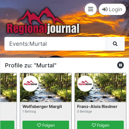
×
Login
Profile zu: "Murtal"
Wolfsberger Margit
Franz-Alois Riedner
1 Beitrag
0 Beitäge
Folgen
Folgen