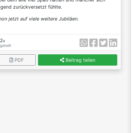
ugend zurückversetzt fühlte.
on jetzt auf viele weitere Jubiläen.
2
x
geteilt
PDF
Beitrag teilen