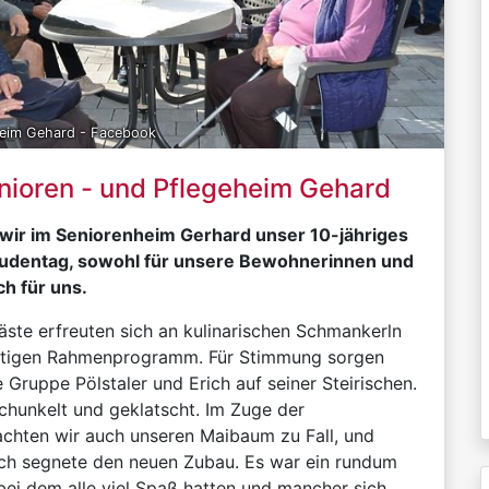
heim Gehard - Facebook
nioren - und Pflegeheim Gehard
n wir im Seniorenheim Gerhard unser 10-jähriges
eudentag, sowohl für unsere Bewohnerinnen und
h für uns.
äste erfreuten sich an kulinarischen Schmankerln
rtigen Rahmenprogramm. Für Stimmung sorgen
 Gruppe Pölstaler und Erich auf seiner Steirischen.
chunkelt und geklatscht. Im Zuge der
rachten wir auch unseren Maibaum zu Fall, und
ach segnete den neuen Zubau. Es war ein rundum
bei dem alle viel Spaß hatten und mancher sich