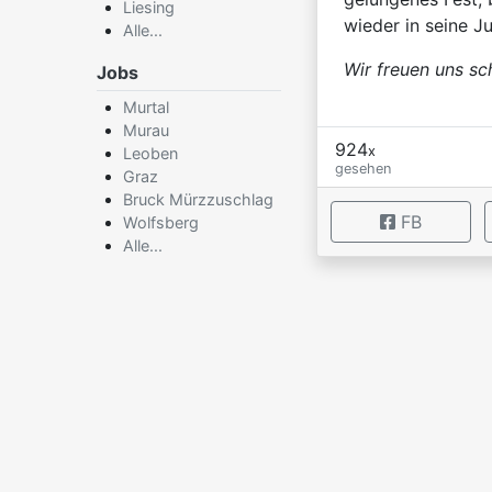
Liesing
wieder in seine J
Alle...
Wir freuen uns sch
Jobs
Murtal
Murau
924
x
Leoben
gesehen
Graz
Bruck Mürzzuschlag
FB
Wolfsberg
Alle...
×