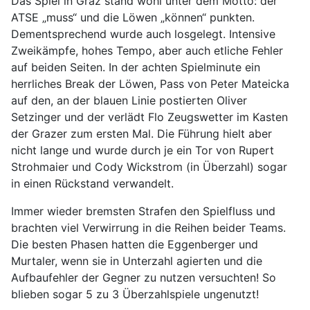
Das Spiel in Graz stand wohl unter dem Motto: der
ATSE „muss“ und die Löwen „können“ punkten.
Dementsprechend wurde auch losgelegt. Intensive
Zweikämpfe, hohes Tempo, aber auch etliche Fehler
auf beiden Seiten. In der achten Spielminute ein
herrliches Break der Löwen, Pass von Peter Mateicka
auf den, an der blauen Linie postierten Oliver
Setzinger und der verlädt Flo Zeugswetter im Kasten
der Grazer zum ersten Mal. Die Führung hielt aber
nicht lange und wurde durch je ein Tor von Rupert
Strohmaier und Cody Wickstrom (in Überzahl) sogar
in einen Rückstand verwandelt.
Immer wieder bremsten Strafen den Spielfluss und
brachten viel Verwirrung in die Reihen beider Teams.
Die besten Phasen hatten die Eggenberger und
Murtaler, wenn sie in Unterzahl agierten und die
Aufbaufehler der Gegner zu nutzen versuchten! So
blieben sogar 5 zu 3 Überzahlspiele ungenutzt!