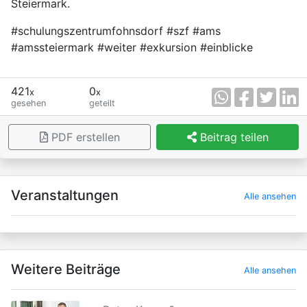
Steiermark.
#schulungszentrumfohnsdorf #szf #ams
#amssteiermark #weiter #exkursion #einblicke
421
0
x
x
gesehen
geteilt
PDF erstellen
Beitrag teilen
×
Veranstaltungen
Alle ansehen
Weitere Beiträge
Alle ansehen