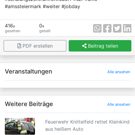
#amssteiermark #weiter #jobday
416
0
x
x
gesehen
geteilt
PDF erstellen
Beitrag teilen
×
Veranstaltungen
Alle ansehen
Weitere Beiträge
Alle ansehen
Feuerwehr Knittelfeld rettet Kleinkind
aus heißem Auto