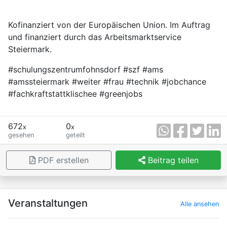
Kofinanziert von der Europäischen Union. Im Auftrag
und finanziert durch das Arbeitsmarktservice
Steiermark.
#schulungszentrumfohnsdorf #szf #ams
#amssteiermark #weiter #frau #technik #jobchance
#fachkraftstattklischee #greenjobs
672
0
x
x
gesehen
geteilt
PDF erstellen
Beitrag teilen
×
Veranstaltungen
Alle ansehen