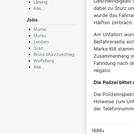
Geschwindigkeit v
Liesing
dabei zu Sturz un
Alle...
wurde das Fahrra
Jobs
Hälften zerbrach.
Murtal
Am Unfallort wurd
Murau
Beifahrerseite si
Leoben
Graz
Marke KIA stamme
Bruck Mürzzuschlag
Zusammenhang ste
Wolfsberg
Fahndung nach dem
Alle...
negativ.
Die Polizei bitte
Die Polizeiinspek
Hinweise zum Unf
der Telefonnumm
1886
x