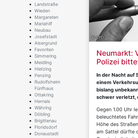
Landstraße
Wieden
Margareten
Mariahilf
Neubau
Josefstadt
© LPD
Alsergrund
Favoriten
Neumarkt: V
Simmering
Polizei bit
Meidling
Hietzing
In der Nacht auf 
Penzing
Rudolfsheim
einem Verkehrsu
Fünfhaus
bislang unbekan
Ottakring
schwer verletzt, 
Hernals
Währing
Gegen 1.00 Uhr l
Döbling
beleuchtetes Fahr
Brigittenau
Höhe des Straßen
Floridsdorf
am Sattel dürfte
Donaustadt