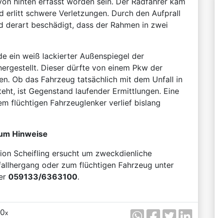
on hinten erfasst worden sein. Der Radfahrer kam
d erlitt schwere Verletzungen. Durch den Aufprall
d derart beschädigt, dass der Rahmen in zwei
e ein weiß lackierter Außenspiegel der
chergestellt. Dieser dürfte von einem Pkw der
n. Ob das Fahrzeug tatsächlich mit dem Unfall in
ht, ist Gegenstand laufender Ermittlungen. Eine
 flüchtigen Fahrzeuglenker verlief bislang
t um Hinweise
tion Scheifling ersucht um zweckdienliche
allhergang oder zum flüchtigen Fahrzeug unter
er
059133/6363100
.
0
x