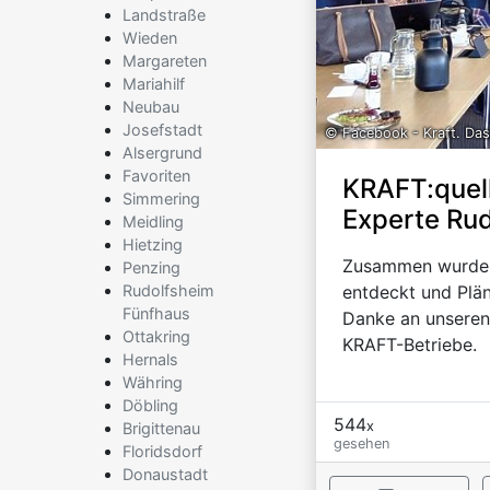
Landstraße
Wieden
Margareten
Mariahilf
Neubau
Josefstadt
© Facebook - Kraft. Das
Alsergrund
Favoriten
KRAFT:quell
Simmering
Experte Ru
Meidling
Hietzing
Zusammen wurde 
Penzing
Rudolfsheim
entdeckt und Plän
Fünfhaus
Danke an unseren
Ottakring
KRAFT-Betriebe.
Hernals
Währing
Döbling
544
x
Brigittenau
gesehen
Floridsdorf
Donaustadt