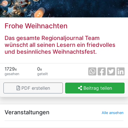
© AAZ
Frohe Weihnachten
Das gesamte Regionaljournal Team
wünscht all seinen Lesern ein friedvolles
und besinnliches Weihnachtsfest.
1729
0
x
x
gesehen
geteilt
PDF erstellen
Beitrag teilen
×
Veranstaltungen
Alle ansehen