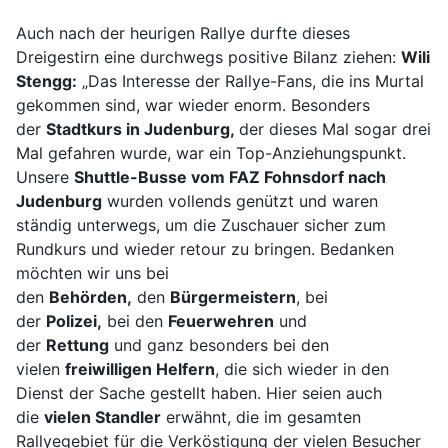
Auch nach der heurigen Rallye durfte dieses
Dreigestirn eine durchwegs positive Bilanz ziehen:
Wili
Stengg:
„Das Interesse der Rallye-Fans, die ins Murtal
gekommen sind, war wieder enorm. Besonders
der
Stadtkurs in Judenburg,
der dieses Mal sogar drei
Mal gefahren wurde, war ein Top-Anziehungspunkt.
Unsere
Shuttle-Busse vom FAZ Fohnsdorf nach
Judenburg
wurden vollends genützt und waren
ständig unterwegs, um die Zuschauer sicher zum
Rundkurs und wieder retour zu bringen. Bedanken
möchten wir uns bei
den
Behörden,
den
Bürgermeistern
, bei
der
Polizei,
bei den
Feuerwehren
und
der
Rettung
und ganz besonders bei den
vielen
freiwilligen Helfern
, die sich wieder in den
Dienst der Sache gestellt haben. Hier seien auch
die
vielen Standler
erwähnt, die im gesamten
Rallyegebiet für die Verköstigung der vielen Besucher