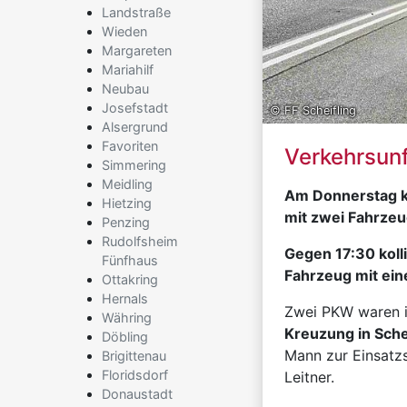
Landstraße
Wieden
Margareten
Mariahilf
Neubau
Josefstadt
© FF Scheifling
Alsergrund
Favoriten
Verkehrsunf
Simmering
Meidling
Am Donnerstag k
Hietzing
mit zwei Fahrzeu
Penzing
Rudolfsheim
Gegen 17:30 koll
Fünfhaus
Fahrzeug mit ei
Ottakring
Hernals
Zwei PKW waren i
Währing
Kreuzung in Sche
Döbling
Mann zur Einsatzs
Brigittenau
Floridsdorf
Leitner.
Donaustadt