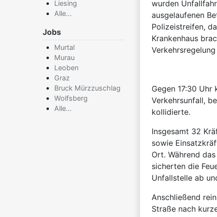
wurden Unfallfahr
Liesing
Alle...
ausgelaufenen Bet
Polizeistreifen, d
Jobs
Krankenhaus brac
Murtal
Verkehrsregelung 
Murau
Leoben
Graz
Bruck Mürzzuschlag
Gegen 17:30 Uhr 
Wolfsberg
Verkehrsunfall, 
Alle...
kollidierte.
Insgesamt 32 Krä
sowie Einsatzkräf
Ort. Während das 
sicherten die Feu
Unfallstelle ab un
Anschließend rein
Straße nach kurze