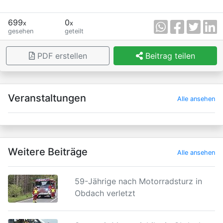
699
0
x
x
gesehen
geteilt
PDF erstellen
Beitrag teilen
×
Veranstaltungen
Alle ansehen
Weitere Beiträge
Alle ansehen
59-Jährige nach Motorradsturz in
Obdach verletzt