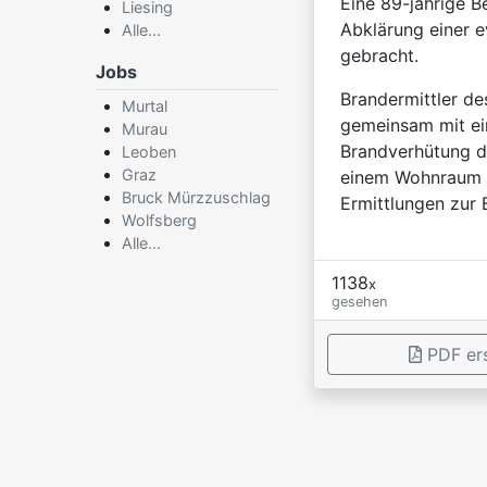
Eine 89-jährige 
Liesing
Abklärung einer 
Alle...
gebracht.
Jobs
Brandermittler d
Murtal
gemeinsam mit ei
Murau
Brandverhütung d
Leoben
Graz
einem Wohnraum 
Bruck Mürzzuschlag
Ermittlungen zur 
Wolfsberg
Alle...
1138
x
gesehen
PDF ers
×