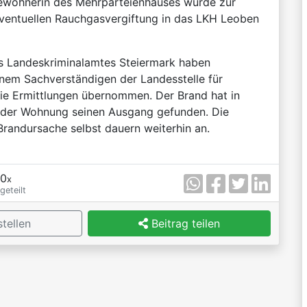
Bewohnerin des Mehrparteienhauses wurde zur
eventuellen Rauchgasvergiftung in das LKH Leoben
es Landeskriminalamtes Steiermark haben
nem Sachverständigen der Landesstelle für
ie Ermittlungen übernommen. Der Brand hat in
der Wohnung seinen Ausgang gefunden. Die
Brandursache selbst dauern weiterhin an.
0
x
geteilt
tellen
Beitrag teilen