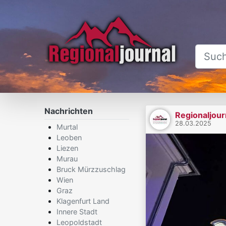
Nachrichten
Regionaljour
28.03.2025
Murtal
Leoben
Liezen
Murau
Bruck Mürzzuschlag
Wien
Graz
Klagenfurt Land
Innere Stadt
Leopoldstadt