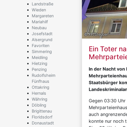
Landstraße
Wieden
Margareten
Mariahilf
Neubau
Josefstadt
© FF/Steuber
Alsergrund
Favoriten
Ein Toter n
Simmering
Mehrpartei
Meidling
Hietzing
In der Nacht von
Penzing
Rudolfsheim
Mehrparteienhaus
Fünfhaus
Staatsbürger kon
Ottakring
Landeskriminala
Hernals
Währing
Gegen 03:30 Uhr 
Döbling
Mehrparteienhaus
Brigittenau
auch angrenzende
Floridsdorf
konnte nur noch 
Donaustadt