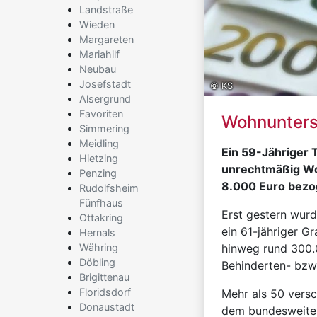
Landstraße
Wieden
Margareten
Mariahilf
Neubau
Josefstadt
© KS
Alsergrund
Favoriten
Wohnunters
Simmering
Meidling
Ein 59-Jähriger 
Hietzing
unrechtmäßig Wo
Penzing
8.000 Euro bezo
Rudolfsheim
Fünfhaus
Erst gestern wurd
Ottakring
ein 61-jähriger G
Hernals
Währing
hinweg rund 300.0
Döbling
Behinderten- bzw
Brigittenau
Floridsdorf
Mehr als 50 versc
Donaustadt
dem bundesweite