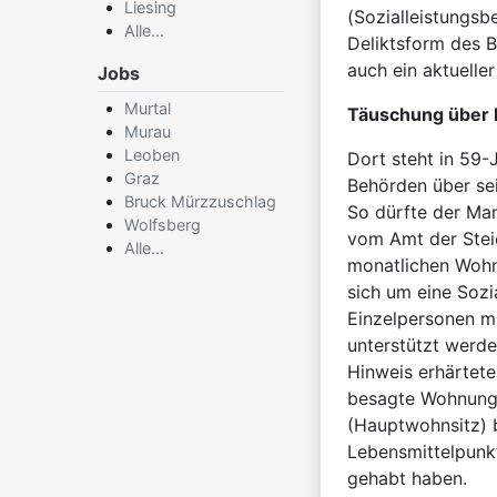
Liesing
(Sozialleistungsb
Alle...
Deliktsform des B
auch ein aktuelle
Jobs
Murtal
Täuschung über 
Murau
Leoben
Dort steht in 59-
Graz
Behörden über se
Bruck Mürzzuschlag
So dürfte der Ma
Wolfsberg
vom Amt der Stei
Alle...
monatlichen Wohn
sich um eine Sozia
Einzelpersonen mi
unterstützt werd
Hinweis erhärtete
besagte Wohnung 
(Hauptwohnsitz) b
Lebensmittelpunkt
gehabt haben.