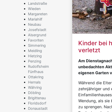
Landstraße
Wieden
Margareten
Mariahilf
Neubau
Josefstadt
© meineresterampe | Pi
Alsergrund
Favoriten
Kinder bei 
Simmering
verletzt
Meidling
Hietzing
Am Dienstagnach
Penzing
Rudolfsheim
unbedachten Akt
Fünfhaus
eigenen Garten v
Ottakring
Hernals
Während die Elter
Währing
zehnjähriger und 
Döbling
Einfamilienhauses
Brigittenau
Wendung, als sie 
Floridsdorf
zu sprengen. Nac
Donaustadt