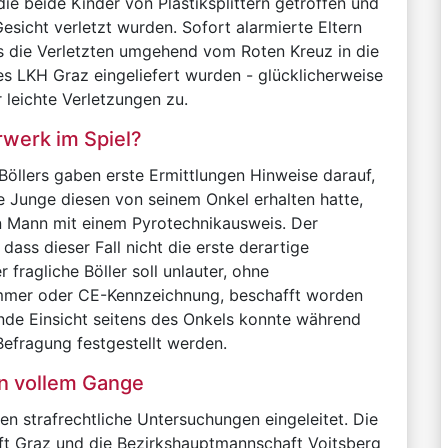
die beide Kinder von Plastiksplittern getroffen und
esicht verletzt wurden. Sofort alarmierte Eltern
s die Verletzten umgehend vom Roten Kreuz in die
es LKH Graz eingeliefert wurden - glücklicherweise
r leichte Verletzungen zu.
rwerk im Spiel?
Böllers gaben erste Ermittlungen Hinweise darauf,
ge Junge diesen von seinem Onkel erhalten hatte,
n Mann mit einem Pyrotechnikausweis. Der
dass dieser Fall nicht die erste derartige
fragliche Böller soll unlauter, ohne
ummer oder CE-Kennzeichnung, beschafft worden
nde Einsicht seitens des Onkels konnte während
 Befragung festgestellt werden.
in vollem Gange
n strafrechtliche Untersuchungen eingeleitet. Die
ft Graz und die Bezirkshauptmannschaft Voitsberg