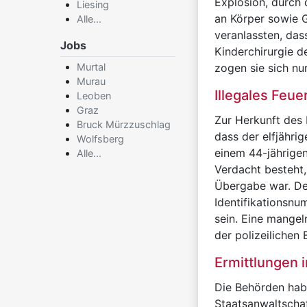
Explosion, durch 
Liesing
an Körper sowie G
Alle...
veranlassten, das
Jobs
Kinderchirurgie d
Murtal
zogen sie sich nu
Murau
Illegales Feue
Leoben
Graz
Zur Herkunft des 
Bruck Mürzzuschlag
dass der elfjähri
Wolfsberg
einem 44-jährige
Alle...
Verdacht besteht, 
Übergabe war. Der 
Identifikationsn
sein. Eine mangel
der polizeilichen
Ermittlungen 
Die Behörden habe
Staatsanwaltscha