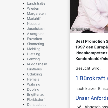
Landstraße
Wieden
Margareten
Mariahilf
Neubau
Josefstadt
© 123rf.com
Alsergrund
Favoriten
Best Promotion Se
Simmering
1997 den Europäi
Meidling
Ideenkompetenz 
Hietzing
Kundenbedürfnis
Penzing
Rudolfsheim
Gesucht wird:
Fünfhaus
Ottakring
1 Bürokraft
Hernals
Währing
nach kurzer Einsch
Döbling
Brigittenau
Unser Anford
Floridsdorf
Donaustadt
Abgeschloss