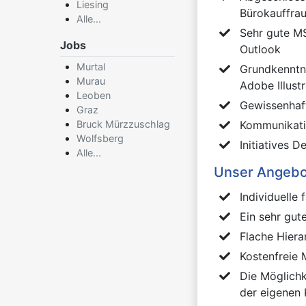
Liesing
Bürokauffra
Alle...
Sehr gute MS
Jobs
Outlook
Murtal
Grundkenntn
Murau
Adobe Illus
Leoben
Gewissenhaft
Graz
Bruck Mürzzuschlag
Kommunikati
Wolfsberg
Initiatives 
Alle...
Unser Angebo
Individuelle
Ein sehr gut
Flache Hier
Kostenfreie 
Die Möglichk
der eigenen 