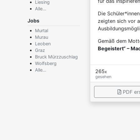
für das inspiriere
Liesing
Alle...
Die Schüler*innen
Jobs
zeigten sich vor a
Ausbildungsmögli
Murtal
Murau
Gemäß dem Motto 
Leoben
Begeistert“ – Ma
Graz
Bruck Mürzzuschlag
Wolfsberg
Alle...
265
x
gesehen
PDF ers
×