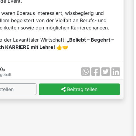
nde Event.
 waren überaus interessiert, wissbegierig und
llem begeistert von der Vielfalt an Berufs- und
chkeiten sowie den möglichen Karrierechancen.
der Lavanttaler Wirtschaft:
„Beliebt – Begehrt –
ch KARRIERE mit Lehre!
👍🤝
0
x
geteilt
tellen
Beitrag teilen