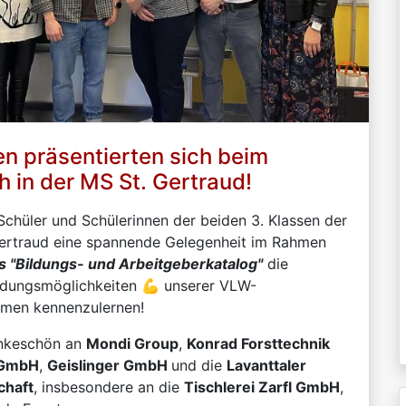
n präsentierten sich beim
 in der MS St. Gertraud!
Schüler und Schülerinnen der beiden 3. Klassen der
 Gertraud eine spannende Gelegenheit im Rahmen
 "Bildungs- und Arbeitgeberkatalog"
die
ildungsmöglichkeiten 💪 unserer VLW-
hmen kennenzulernen!
ankeschön an
Mondi Group
,
Konrad Forsttechnik
 GmbH
,
Geislinger GmbH
und die
Lavanttaler
chaft
, insbesondere an die
Tischlerei Zarfl GmbH
,