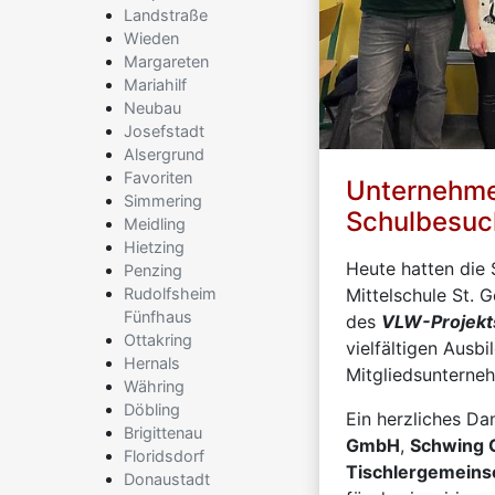
Landstraße
Wieden
Margareten
Mariahilf
Neubau
Josefstadt
Alsergrund
Favoriten
Unternehme
Simmering
Schulbesuch
Meidling
Hietzing
Heute hatten die 
Penzing
Rudolfsheim
Mittelschule St.
Fünfhaus
des
VLW-Projekts
Ottakring
vielfältigen Ausb
Hernals
Mitgliedsunterne
Währing
Döbling
Ein herzliches D
Brigittenau
GmbH
,
Schwing
Floridsdorf
Tischlergemeins
Donaustadt