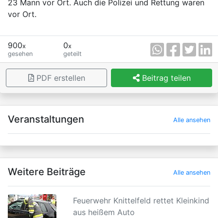
23 Mann vor Ort. Auch die Polizei und Rettung waren
vor Ort.
900
0
x
x
gesehen
geteilt
PDF erstellen
Beitrag teilen
×
Veranstaltungen
Alle ansehen
Weitere Beiträge
Alle ansehen
Feuerwehr Knittelfeld rettet Kleinkind
aus heißem Auto