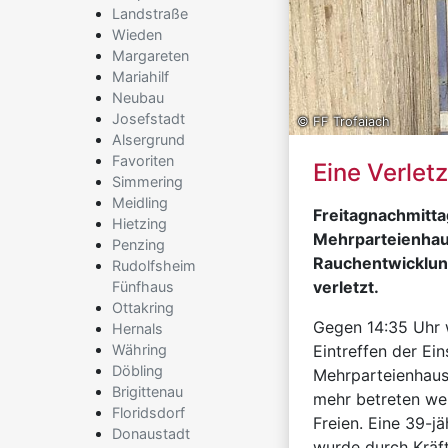
Landstraße
Wieden
Margareten
Mariahilf
Neubau
Josefstadt
© FF Trofaiach
Alsergrund
Favoriten
Eine Verlet
Simmering
Meidling
Freitagnachmittag
Hietzing
Mehrparteienhaus
Penzing
Rauchentwicklun
Rudolfsheim
verletzt.
Fünfhaus
Ottakring
Gegen 14:35 Uhr 
Hernals
Währing
Eintreffen der Ei
Döbling
Mehrparteienhaus
Brigittenau
mehr betreten we
Floridsdorf
Freien. Eine 39-j
Donaustadt
wurde durch Kräf