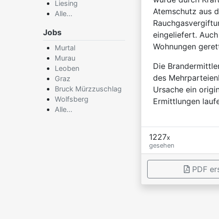
Liesing
Atemschutz aus di
Alle...
Rauchgasvergiftu
Jobs
eingeliefert. Auc
Wohnungen gerett
Murtal
Murau
Die Brandermittler
Leoben
des Mehrparteien
Graz
Bruck Mürzzuschlag
Ursache ein origi
Wolfsberg
Ermittlungen lauf
Alle...
1227
x
gesehen
PDF ers
×