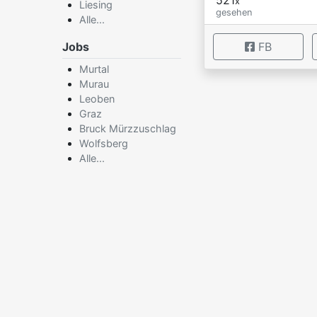
x
Liesing
gesehen
Alle...
Jobs
FB
Murtal
Murau
×
Leoben
Graz
Bruck Mürzzuschlag
Wolfsberg
Alle...