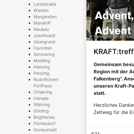
Landstraße
Wieden
Margareten
Mariahilf
Neubau
Josefstadt
© Facebook - Kraft. Das
Alsergrund
Favoriten
KRAFT:treff
Simmering
Meidling
Gemeinsam besuc
Hietzing
Region mit der Au
Penzing
Falkenberg“. Ans
Rudolfsheim
unseren Kraft-Pa
Fünfhaus
Ottakring
statt.
Hernals
Währing
Herzliches Danke
Döbling
Zeltweg für die E
Brigittenau
Floridsdorf
Donaustadt
521