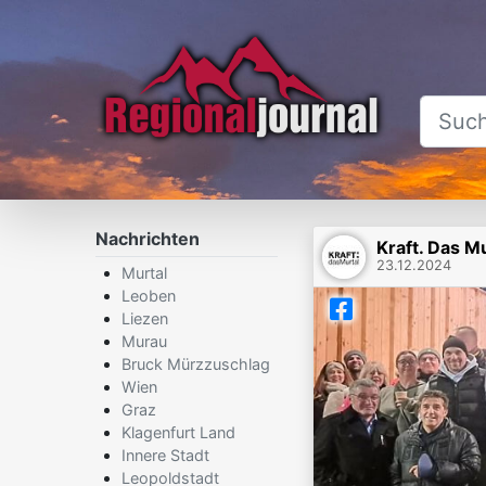
Nachrichten
Kraft. Das Mu
23.12.2024
Murtal
Leoben
Liezen
Murau
Bruck Mürzzuschlag
Wien
Graz
Klagenfurt Land
Innere Stadt
Leopoldstadt