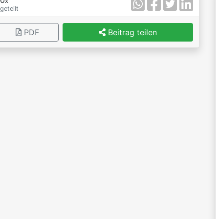
x
geteilt
PDF
Beitrag teilen