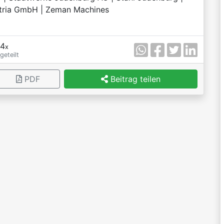
ria GmbH | Zeman Machines
4
x
geteilt
PDF
Beitrag teilen