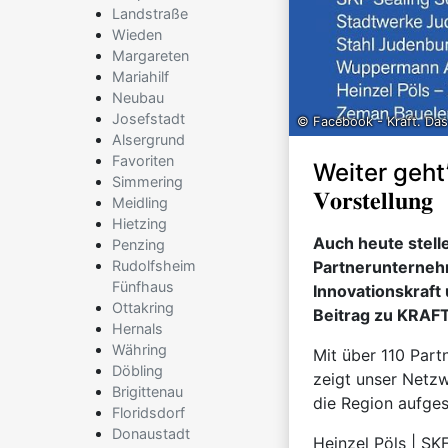
Landstraße
Wieden
Margareten
Mariahilf
Neubau
Josefstadt
© Facebook - Kraft. Das
Alsergrund
Favoriten
Weiter geht’s 
Simmering
𝐕𝐨𝐫𝐬𝐭𝐞𝐥𝐥𝐮𝐧𝐠
Meidling
Hietzing
Auch heute stell
Penzing
Rudolfsheim
Partnerunternehm
Fünfhaus
Innovationskraft
Ottakring
Beitrag zu KRAFT
Hernals
Währing
Mit über 110 Part
Döbling
zeigt unser Netzwe
Brigittenau
die Region aufgest
Floridsdorf
Donaustadt
Heinzel Pöls | SK