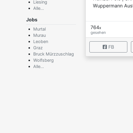
Liesing
Wuppermann Aust
Alle...
Jobs
764
x
Murtal
gesehen
Murau
Leoben
FB
Graz
Bruck Mürzzuschlag
Wolfsberg
Alle...
×