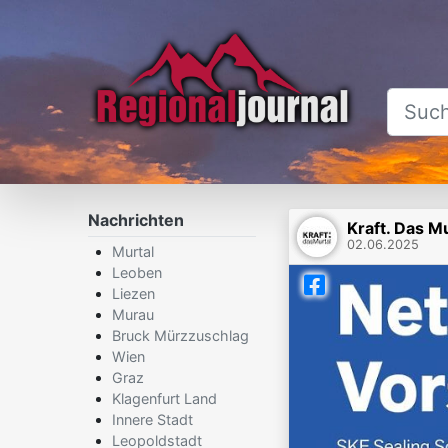
Nachrichten
Kraft. Das Mu
02.06.2025
Murtal
Leoben
Liezen
Murau
Bruck Mürzzuschlag
Wien
Graz
Klagenfurt Land
Innere Stadt
Leopoldstadt