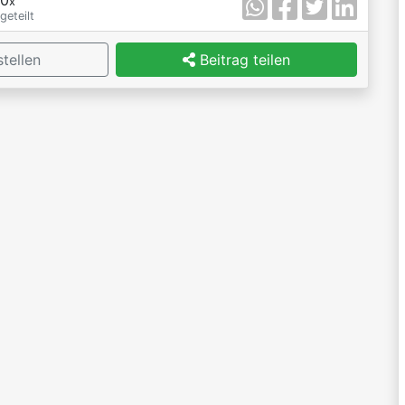
x
geteilt
tellen
Beitrag teilen