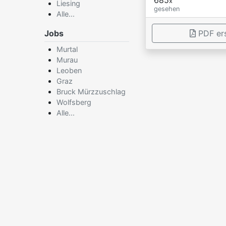
x
Liesing
gesehen
Alle...
Jobs
PDF ers
Murtal
Murau
×
Leoben
Graz
Bruck Mürzzuschlag
Wolfsberg
Alle...