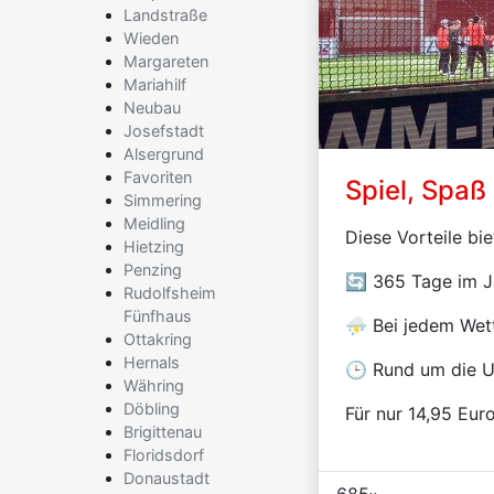
Landstraße
Wieden
Margareten
Mariahilf
Neubau
Josefstadt
Alsergrund
Favoriten
Spiel, Spaß
Simmering
Meidling
Diese Vorteile b
Hietzing
Penzing
🔄 365 Tage im J
Rudolfsheim
Fünfhaus
⛈️ Bei jedem Wet
Ottakring
Hernals
🕒 Rund um die U
Währing
Döbling
Für nur 14,95 Euro
Brigittenau
Floridsdorf
Donaustadt
685