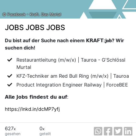
© Facebook - Kraft. Das Murtal
JOBS JOBS JOBS
Du bist auf der Suche nach einem 𝗞𝗥𝗔𝗙𝗧:𝐣𝐨𝐛? Wir
suchen dich!
Restaurantleitung (m/w/x) | Tauroa - G'Schlössl
Murtal
KFZ-Techniker am Red Bull Ring (m/w/x) | Tauroa
Product Integration Engineer Railway | ForceBEE
𝗔𝗹𝗹𝗲 𝗝𝗼𝗯𝘀 𝗳𝗶𝗻𝗱𝗲𝘀𝘁 𝗱𝘂 𝗮𝘂𝗳:
https://lnkd.in/dcMP7yfj
627
0
x
x
gesehen
geteilt