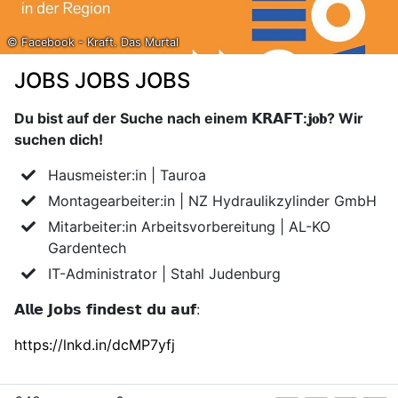
© Facebook - Kraft. Das Murtal
JOBS JOBS JOBS
Du bist auf der Suche nach einem 𝗞𝗥𝗔𝗙𝗧:𝐣𝐨𝐛? Wir
suchen dich!
Hausmeister:in | Tauroa
Montagearbeiter:in | NZ Hydraulikzylinder GmbH
Mitarbeiter:in Arbeitsvorbereitung | AL-KO
Gardentech
IT-Administrator | Stahl Judenburg
𝗔𝗹𝗹𝗲 𝗝𝗼𝗯𝘀 𝗳𝗶𝗻𝗱𝗲𝘀𝘁 𝗱𝘂 𝗮𝘂𝗳:
https://lnkd.in/dcMP7yfj