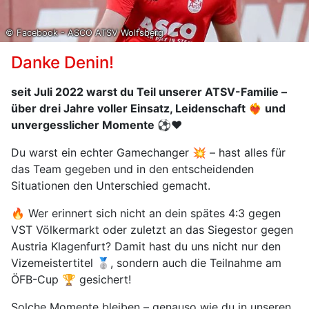
© Facebook - ASCO ATSV Wolfsberg
Danke Denin!
seit Juli 2022 warst du Teil unserer ATSV-Familie –
über drei Jahre voller Einsatz, Leidenschaft ❤️‍🔥 und
unvergesslicher Momente ⚽️❤️
Du warst ein echter Gamechanger 💥 – hast alles für
das Team gegeben und in den entscheidenden
Situationen den Unterschied gemacht.
🔥 Wer erinnert sich nicht an dein spätes 4:3 gegen
VST Völkermarkt oder zuletzt an das Siegestor gegen
Austria Klagenfurt? Damit hast du uns nicht nur den
Vizemeistertitel 🥈, sondern auch die Teilnahme am
ÖFB-Cup 🏆 gesichert!
Solche Momente bleiben – genauso wie du in unseren