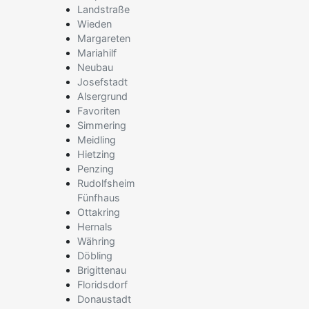
Landstraße
Wieden
Margareten
Mariahilf
Neubau
Josefstadt
Alsergrund
Favoriten
Simmering
Meidling
Hietzing
Penzing
Rudolfsheim
Fünfhaus
Ottakring
Hernals
Währing
Döbling
Brigittenau
Floridsdorf
Donaustadt