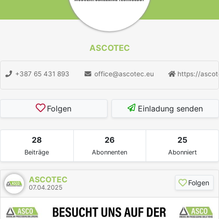
ASCOTEC
+387 65 431 893
office@ascotec.eu
https://ascot
Folgen
Einladung senden
28
26
25
Beiträge
Abonnenten
Abonniert
ASCOTEC
Folgen
07.04.2025