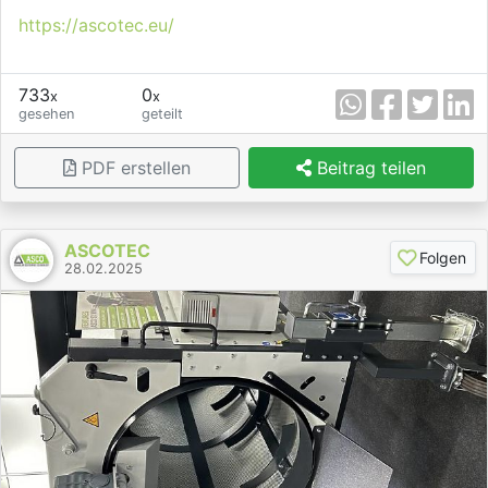
https://ascotec.eu/
733
0
x
x
gesehen
geteilt
PDF erstellen
Beitrag teilen
ASCOTEC
Folgen
28.02.2025