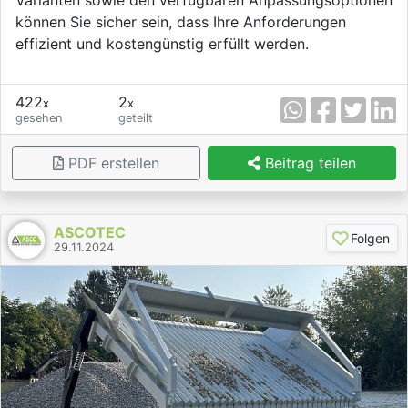
können Sie sicher sein, dass Ihre Anforderungen
effizient und kostengünstig erfüllt werden.
422
2
x
x
gesehen
geteilt
PDF erstellen
Beitrag teilen
ASCOTEC
Folgen
29.11.2024