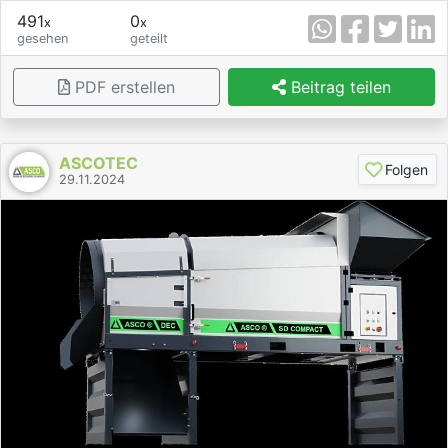
491
0
x
x
gesehen
geteilt
PDF erstellen
Beitrag teilen
ASCOTEC
Folgen
29.11.2024