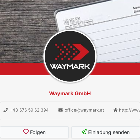
Waymark GmbH
+43 676 59 62 394
office@waymark.at
http://ww
Folgen
Einladung senden