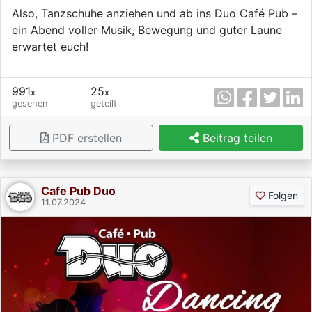
Also, Tanzschuhe anziehen und ab ins Duo Café Pub –
ein Abend voller Musik, Bewegung und guter Laune
erwartet euch!
991
25
x
x
gesehen
geteilt
PDF erstellen
Beitrag teilen
Cafe Pub Duo
Folgen
11.07.2024