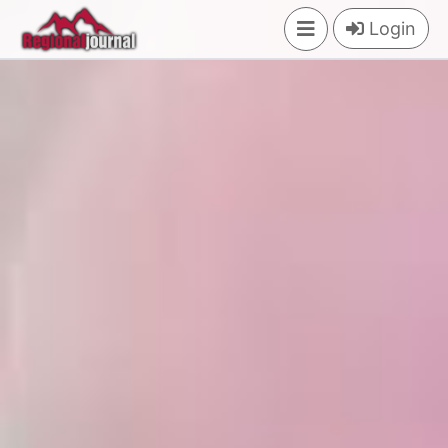
×
Login