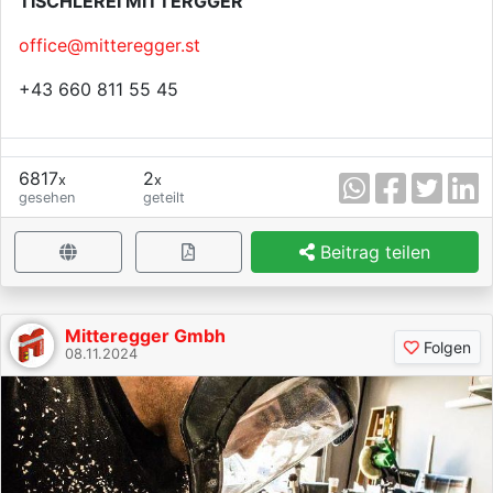
TISCHLEREI MITTERGGER
office@mitteregger.st
+43 660 811 55 45
6817
2
x
x
gesehen
geteilt
Beitrag teilen
Mitteregger Gmbh
Folgen
08.11.2024