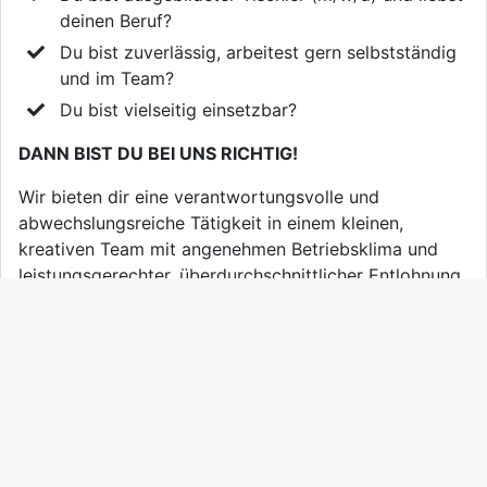
deinen Beruf?
Du bist zuverlässig, arbeitest gern selbstständig
und im Team?
Du bist vielseitig einsetzbar?
DANN BIST DU BEI UNS RICHTIG!
Wir bieten dir eine verantwortungsvolle und
abwechslungsreiche Tätigkeit in einem kleinen,
kreativen Team mit angenehmen Betriebsklima und
leistungsgerechter, überdurchschnittlicher Entlohnung.
Du bist interessiert?
Wir freuen und auf deine Bewerbung!
TISCHLEREI MITTERGGER
office@mitteregger.st