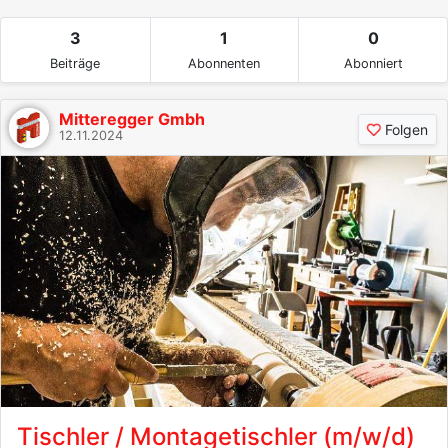
3
1
0
Beiträge
Abonnenten
Abonniert
Mitteregger Gmbh
Folgen
12.11.2024
Tischler / Montagetischler (m/w/d)