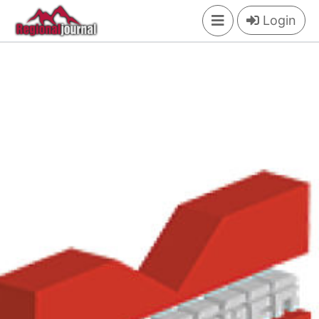
×
Login