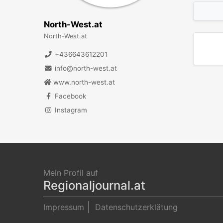
North-West.at
North-West.at
+436643612201
info@north-west.at
www.north-west.at
Facebook
Instagram
Mein Profil auf
Regionaljournal.at
Impressum
Datenschutzerklätung