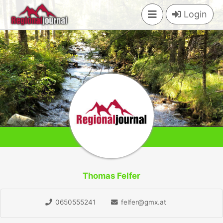
×
Login
Thomas Felfer
0650555241
felfer@gmx.at