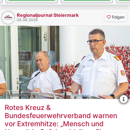
Regionaljournal Steiermark
Folgen
05.08.2026
© ÖRK/Kellner
Rotes Kreuz &
Bundesfeuerwehrverband warnen
vor Extremhitze: „Mensch und