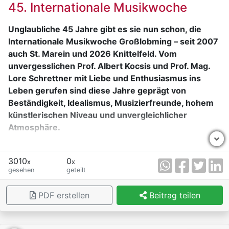
45. Internationale Musikwoche
Objekte schnell schützen zu können.
Unglaubliche 45 Jahre gibt es sie nun schon, die
Internationale Musikwoche Großlobming – seit 2007
auch St. Marein und 2026 Knittelfeld. Vom
unvergesslichen Prof. Albert Kocsis und Prof. Mag.
Lore Schrettner mit Liebe und Enthusiasmus ins
Leben gerufen sind diese Jahre geprägt von
Beständigkeit, Idealismus, Musizierfreunde, hohem
künstlerischen Niveau und unvergleichlicher
Atmosphäre.
Bedeutende Persönlichkeiten der internationalen
Musikszene aus Amerika, Japan, Kanada, Luxemburg,
3010
0
x
x
gesehen
geteilt
Iran, Spanien, Israel, Korea, Taiwan, Mexiko,
Neuseeland, Australien, Ungarn, Italien, Deutschland,
PDF erstellen
Beitrag teilen
Schweiz, Liechtenstein, Frankreich, Polen, Slowenien,
Kroatien, Albanien, Holland, Schweden, Russland,
Georgien, England, Slowakei, Tschechien, Rumänien,