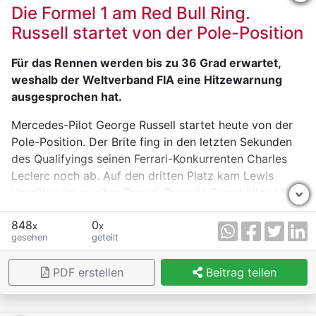
Die Formel 1 am Red Bull Ring.
Weltmeister Lando Norris (McLaren) wurde hinter
Russell startet von der Pole-Position
Isack Hadjar (Red Bull) enttäuschender Siebter, die
letzten Punkte gingen an die beiden Racing Bulls von
Für das Rennen werden bis zu 36 Grad erwartet,
Liam Lawson und Arvid Lindblad.
weshalb der Weltverband FIA eine Hitzewarnung
ausgesprochen hat.
Audi ging als Elfter (Gabriel Bortoleto) und Zwölfter
(Nico Hülkenberg) erneut leer aus und wartet
Mercedes-Pilot George Russell startet heute von der
weiterhin seit dem Saisonauftakt auf den nächsten
Pole-Position. Der Brite fing in den letzten Sekunden
Punkt.
des Qualifyings seinen Ferrari-Konkurrenten Charles
Leclerc noch ab. Auf den dritten Platz kam Lewis
Hamilton im zweiten Ferrari. Russells Teamkollege Kimi
Antonelli landete auf dem vierten Platz vor Max
848
0
Verstappen, der in einer sehr schnellen Runde ins
x
x
gesehen
geteilt
Kiesbett abflog. "Ich weiß noch nicht woran es lag"
meinte Verstappen zerknirscht.
PDF erstellen
Beitrag teilen
Die Hitze wird vor allem die Fans auf den nicht
überdachten Tribünen am Red-Bull-Ring treffen. Die
Veranstalter empfehlen das Tragen einer