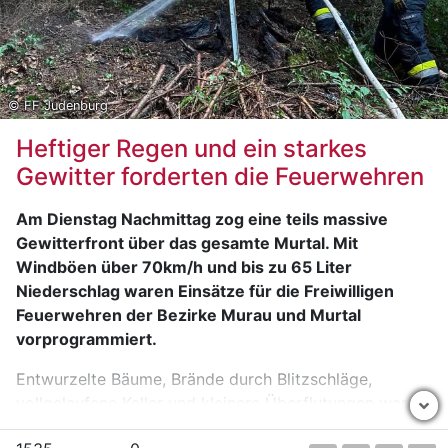
Strickjacke sowie mit schwarzen Schuhen.
Sachdienliche Hinweise sind an die Polizeiinspektion
Murau, Tel. Nr.: 059 133/6360, erbeten.
© FF Judenburg
Heftiger Regen und ein starkes
Gewitter forderten die Feuerwehren
Am Dienstag Nachmittag zog eine teils massive
Gewitterfront über das gesamte Murtal. Mit
Windböen über 70km/h und bis zu 65 Liter
Niederschlag waren Einsätze für die Freiwilligen
Feuerwehren der Bezirke Murau und Murtal
vorprogrammiert.
Entwurzelte Bäume, Brände durch Blitzschläge,
vollgelaufene Keller und kleinere Überflutungen waren
nur einige Angaben der Notrufe.