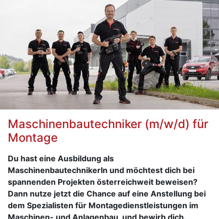
Deutschkenntnisse in Wort und Schrift,
Lernbereitschaft, Teamgeist, hohe Flexibilität,
Mobilität, sowie sehr gute EDV-Kenntnisse.
Wir bieten:
vielseitige und verantwortungsvolle Aufgaben, hohes
Maß an Eigenständigkeit, Möglichkeiten zur Aus- und
Weiterbildung, marktkonforme Bezahlung in
Abhängigkeit von Qualifikationen und Vorerfahrungen.
Bewirb dich jetzt und schicke deine aussagekräftige
Maschinenbautechniker (m/w/d) für
Bewerbung per Mail an: Anna Koller, MSc |
Montage
a.koller@kanal3.tv
Du hast eine Ausbildung als
MaschinenbautechnikerIn und möchtest dich bei
spannenden Projekten österreichweit beweisen?
Dann nutze jetzt die Chance auf eine Anstellung bei
dem Spezialisten für Montagedienstleistungen im
Maschinen- und Anlagenbau, und bewirb dich.