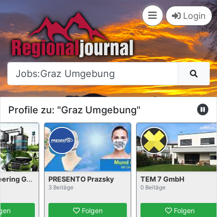
×
Login
Profile zu: "Graz Umgebung"
ASCO Engineering GmbH
PRESENTO Prazsky
TEM 7 GmbH
3 Beitäge
0 Beitäge
en
Folgen
Folgen