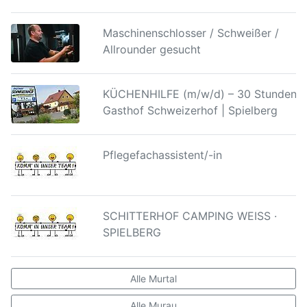
Wir bieten:
Maschinenschlosser / Schweißer /
Spannende Tätigkeit in einem etablierten
Allrounder gesucht
Unternehmen
Abwechslungsreiche Aufgaben in einem
KÜCHENHILFE (m/w/d) – 30 Stunden |
dynamischen Umfeld
Gasthof Schweizerhof | Spielberg
Angenehmes Arbeitsklima und ein motiviertes
Team
Pflegefachassistent/-in
Flache Unternehmensstruktur
Faires Gehaltspaket
Hast du Interesse an dieser Position?
SCHITTERHOF CAMPING WEISS ·
SPIELBERG
Dann bewirb dich jetzt!
Wir freuen uns darauf, dich kennenzulernen.
Alle Murtal
Kontakt:
Ing. Robert Kußman
Tel.:
+43 664 75017010
Alle Murau