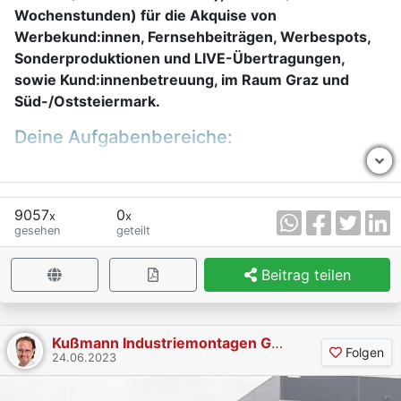
Wochenstunden) für die Akquise von
Werbekund:innen, Fernsehbeiträgen, Werbespots,
Sonderproduktionen und LIVE-Übertragungen,
sowie Kund:innenbetreuung, im Raum Graz und
Süd-/Oststeiermark.
Deine Aufgabenbereiche:
aktive Neukund:innenakquise (persönlich &
telefonisch), Erweiterung und Betreuung des
Kund:innenstammes, Verfassen von Angeboten und
9057
0
x
x
gesehen
geteilt
Aufträgen, sowie Konzeption von kreativen
Werbeideen.
Beitrag teilen
Unsere Erwartungen:
Überzeugungskraft, Kommunikationsstärke,
Kußmann Industriemontagen GmbH
Bereitschaft zum Netzwerken, Kund:innenorientierung,
Folgen
24.06.2023
Freude an der Kommunikation mit Kund:innen,
professionelles und freundliches Auftreten, sehr gute