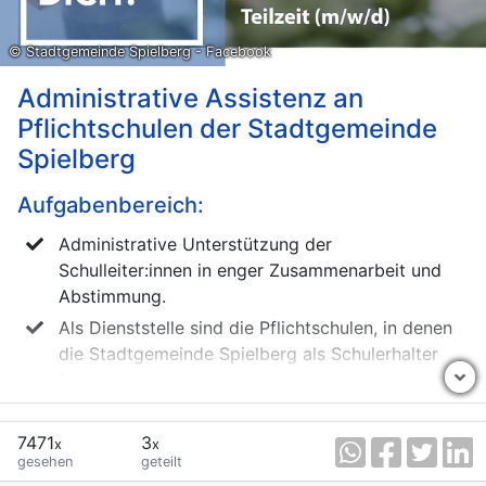
© Stadtgemeinde Spielberg - Facebook
Administrative Assistenz an
Pflichtschulen der Stadtgemeinde
Spielberg
Aufgabenbereich:
Administrative Unterstützung der
Schulleiter:innen in enger Zusammenarbeit und
Abstimmung.
Als Dienststelle sind die Pflichtschulen, in denen
die Stadtgemeinde Spielberg als Schulerhalter
fungiert, vorgesehen.
Anforderungen:
7471
3
x
x
Abschluss einer berufsbildenden mittleren oder
gesehen
geteilt