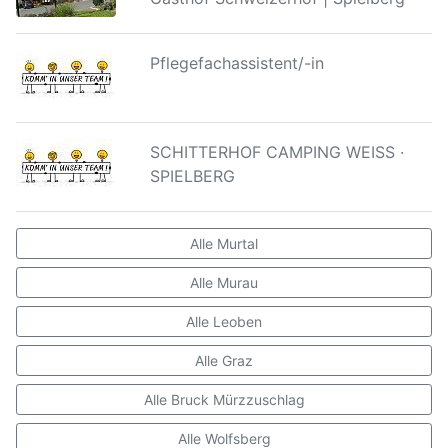
Die Entlohnung erfolgt nach dem
Entlohnungsschema I für Steirische Gemeinde-
Vertragsbedienstete, Entlohnungsgruppe c.
Pflegefachassistent/-in
Überzahlung aufgrund von Vordienstzeiten,
Qualififikation und Berufserfahrung möglich.
Auf dieses Dienstverhältnis findet das Stmk.
SCHITTERHOF CAMPING WEISS ·
Gemeinde-Vertragsbedienstetengesetz
SPIELBERG
Anwendung.
Voraussichtlicher Dienstantritt:
Alle Murtal
01. Dezember 2023
Alle Murau
Wir freuen uns auf Ihre Bewerbung bis spätestens 15.
Alle Leoben
November 2023 unter Beifügung der üblichen,
aussagekräftigen Unterlagen an die
Alle Graz
Stadtgemeinde Spielberg
Alle Bruck Mürzzuschlag
Marktpassage 1/B1
Alle Wolfsberg